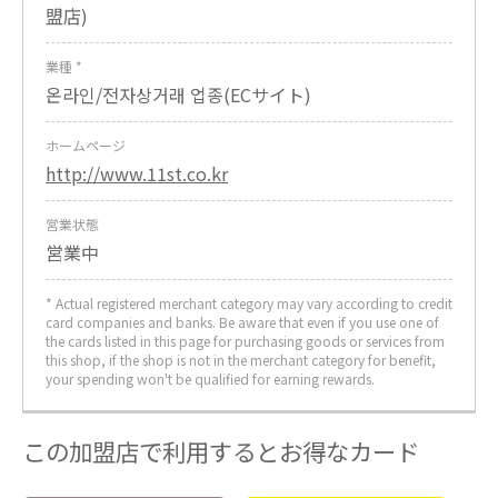
盟店)
業種 *
온라인/전자상거래 업종(ECサイト)
ホームページ
http://www.11st.co.kr
営業状態
営業中
* Actual registered merchant category may vary according to credit
card companies and banks. Be aware that even if you use one of
the cards listed in this page for purchasing goods or services from
this shop, if the shop is not in the merchant category for benefit,
your spending won't be qualified for earning rewards.
この加盟店で利用するとお得なカード