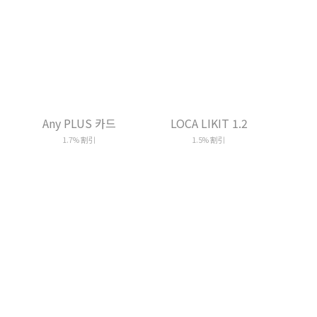
LOCA LIKIT 1.2
American Express Blue
1.5% 割引
1.5% メンバーシップ・リワード（サ
ムスン）還元