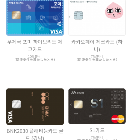
우체국 포미 하이브리드 체
카카오페이 체크카드 (하
크카드
나)
10% 割引
7% 割引
（関連条件を満たしたとき）
（関連条件を満たしたとき）
S1카드
BNK2030 플래티늄카드 골
드 (경남)
7% 割引