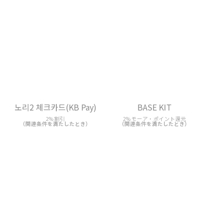
노리2 체크카드(KB Pay)
BASE KIT
2% 割引
2% モーア・ポイント還元
（関連条件を満たしたとき）
（関連条件を満たしたとき）
카카오페이 KB국민 체크카