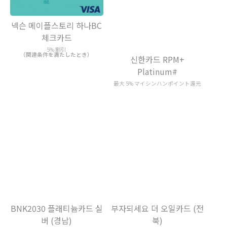
넥슨 메이플스토리 하나BC
신한카드 RPM+
체크카드
Platinum#
5% 割引
最大 5% マイシンハンポイント還元
（関連条件を満たしたとき）
BNK2030 플래티늄카드 실
부자되세요 더 오일카드 (전
버 (경남)
북)