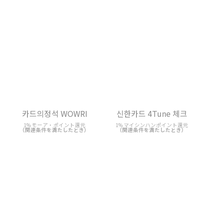
카드의정석 WOWRI
신한카드 4Tune 체크
1% モーア・ポイント還元
1% マイシンハンポイント還元
（関連条件を満たしたとき）
（関連条件を満たしたとき）