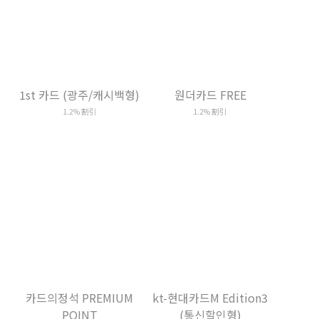
원더카드 FREE
카드의정석 PREMIUM
POINT
1.2% 割引
1.2% モーア・ポイント還元
kt-현대카드M Edition3
신협-현대카드M Edition2
(통신할인형)
最大 1.05% Mポイント還元