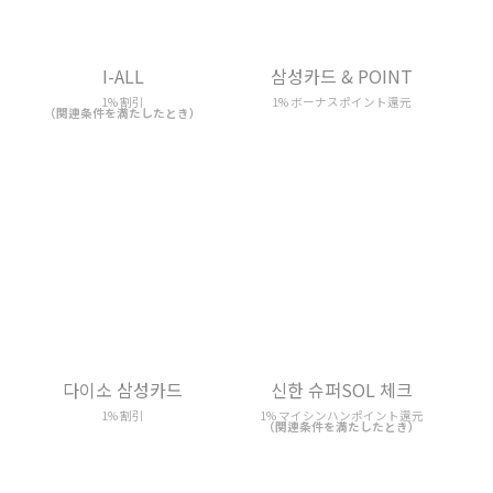
I-ALL
삼성카드 & POINT
1% 割引
1% ボーナスポイント還元
（関連条件を満たしたとき）
다이소 삼성카드
신한 슈퍼SOL 체크
1% 割引
1% マイシンハンポイント還元
（関連条件を満たしたとき）