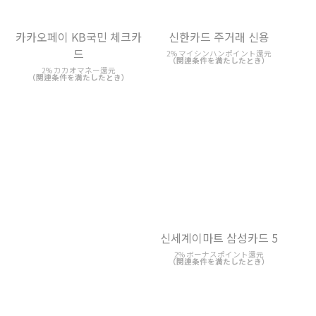
드
2% カカオマネー還元
（関連条件を満たしたとき）
신한카드 주거래 신용
2% マイシンハンポイント還元
（関連条件を満たしたとき）
신세계이마트 삼성카드 5
Any PLUS 카드
2% ボーナスポイント還元
1.7% 割引
（関連条件を満たしたとき）