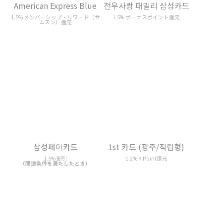
전우사랑 패밀리 삼성카드
삼성페이카드
1.5% ボーナスポイント還元
1.5% 割引
（関連条件を満たしたとき）
1st 카드 (광주/적립형)
1st 카드 (광주/캐시백형)
1.2% K Point還元
1.2% 割引