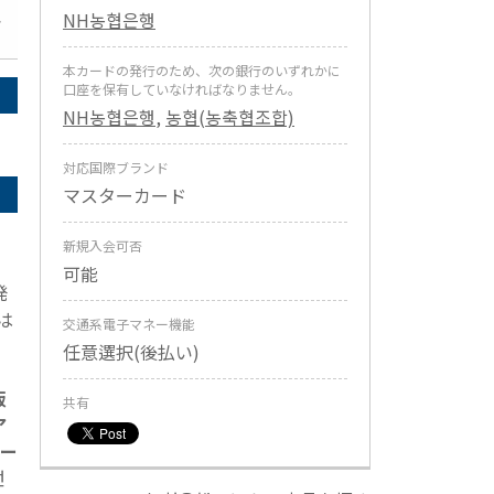
NH농협은행
本カードの発行のため、次の銀行のいずれかに
口座を保有していなければなりません。
NH농협은행
,
농협(농축협조합)
対応国際ブランド
マスターカード
新規入会可否
可能
発
は
交通系電子マネー機能
任意選択(後払い)
販
共有
ア
カー
선