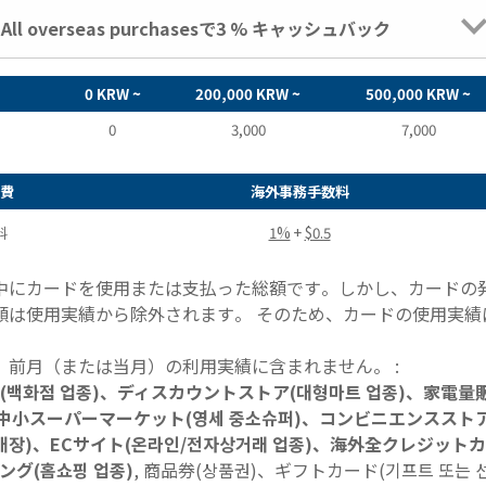
and All overseas purchasesで3 % キャッシュバック
0 KRW ~
200,000 KRW ~
500,000 KRW ~
0
3,000
7,000
費
海外事務手数料
料
1%
+
$0.5
中にカードを使用または支払った総額です。しかし、カードの
額は使用実績から除外されます。 そのため、カードの使用実績
前月（または当月）の利用実績に含まれません。 :
 in 百貨店(백화점 업종)、ディスカウントストア(대형마트 업종)、家電量
)、中小スーパーマーケット(영세 중소슈퍼)、コンビニエンススト
(농협판매장)、ECサイト(온라인/전자상거래 업종)、海外全クレジット
グ(홈쇼핑 업종)
, 商品券(상품권)、ギフトカード(기프트 또는 