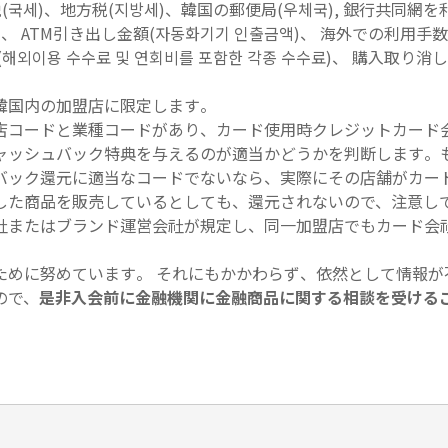
(국세)、地方税(지방세)、韓国の郵便局(우체국), 銀行共同網を
)、 ATM引き出し金額(자동화기기 인출금액)、 海外での利用手数
외이용 수수료 및 연회비를 포함한 각종 수수료)、 購入取り消
韓国内の加盟店に限定します。
店コードと業種コードがあり、カード使用時クレジットカード
ャッシュバック特典を与えるのが適当かどうかを判断します。
バック還元に適当なコードでないなら、実際にその店舗がカー
した商品を販売しているとしても、還元されないので、注意し
社またはブランド運営会社が規定し、同一加盟店でもカード会
ために努めています。 それにもかかわらず、依然として情報が
ので、
是非入会前に金融機関に金融商品に関する相談を受ける