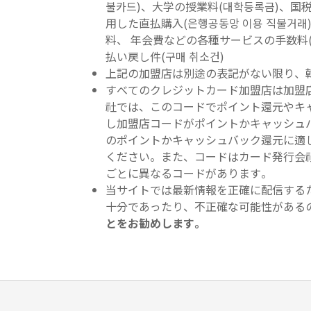
불카드)、大学の授業料(대학등록금)、国税
用した直払購入(은행공동망 이용 직불거래
料、 年会費などの各種サービスの手数料(해
払い戻し件(구매 취소건)
上記の加盟店は別途の表記がない限り、
すべてのクレジットカード加盟店は加盟
社では、このコードでポイント還元やキ
し加盟店コードがポイントかキャッシュ
のポイントかキャッシュバック還元に適
ください。また、コードはカード発行会
ごとに異なるコードがあります。
当サイトでは最新情報を正確に配信する
十分であったり、不正確な可能性がある
とをお勧めします。