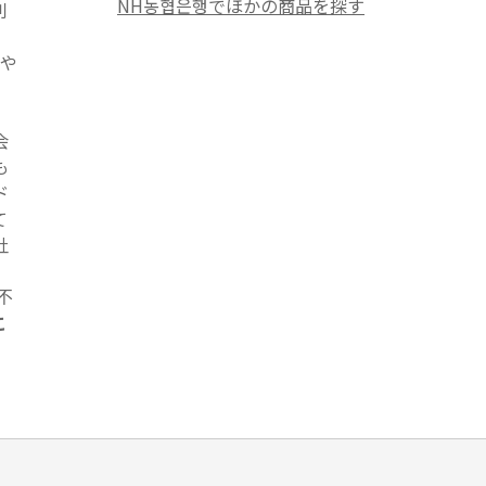
NH농협은행でほかの商品を探す
利
しや
会
も
ド
て
社
不
こ