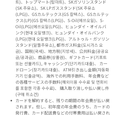
트)、トップマート(탑마트)、SKガソリンスタンド
(SK 주유소)、SK LPガススタンド(SK 주유소
(LPG))、GSカルテックス(GS 칼텍스)、GSカルテッ
クス(LP)(GS 칼텍스(LPG))、S-Oil(에쓰오일)、S-
Oil(LPG)(에쓰오일(LPG))、ヒュンダイ・オイルバ
ンク(현대 오일뱅크)、ヒュンダイ・オイルバンク
(LPG)(현대 오일뱅크(LPG))、アルトゥル・ガソリン
スタンド(알뜰주유소), 都市ガス料金(도시가스 요
금)、国税(국세)、地方税(지방세)、公共料金(공공요
금/공과금)、商品券(상품권)、ギフトカード(기프트
또는 선불카드), キャッシング(단기카드대출)、 カー
ドローン(장기카드대출)、 ATM引き出し金額(자동화
기기 인출금액)、 海外での利用手数料、 年会費など
の各種サービスの手数料(해외이용 수수료 및 연회비
를 포함한 각종 수수료)、 購入取り消しや払い戻し件
(구매 취소건)
カードを解約すると、残りの期間の年会費が払い戻
されます。但し、初年度の年会費のうち、カードの
発行費、カード配送費などの付帯費用は払い戻され