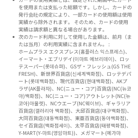
を使用または支払った総額です。しかし、カードの
発行会社の規定により、一部カードの使用額は使用
実績から除外されます。 そのため、カードの使用
実績は請求額と異なる場合があります。
次のカード利用に対して使用した金額は、前月（ま
たは当月）の利用実績に含まれません。 :
ホームプラス エクスプレス(홈플러스 익스프레스)、
イーマート・エブリデイ(이마트 에브리데이)、ロッ
テスーパー(롯데슈퍼)、GSザ・フレッシュ(GS THE
FRESH)、新世界百貨店(신세계백화점)、ロッテデパ
ート(롯데백화점)、現代百貨店(현대백화점)、AKプ
ラザ(AK플라자)、NC(ニュー・コア)百貨店(NC(뉴코
아)백화점)、NC(ニュー・コア)アウトレット(NC(뉴
코아)아울렛)、NCウエーブ(NC웨이브)、ギャラリア
百貨店(갤러리아 백화점)、大邱百貨店(대구백화점)、
大同百貨店(대동백화점)、東亜百貨店(동아백화점)、
セイ百貨店(백화점세이)、太平百貨店(태평백화점)、
Y-MART(Y-마트(영암마트))、メガマート(메가마