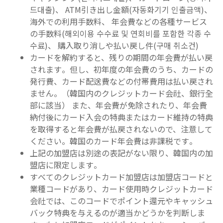
드대출)、 ATM引き出し金額(자동화기기 인출금액)、
海外での利用手数料、 年会費などの各種サービス
の手数料(해외이용 수수료 및 연회비를 포함한 각종 수
수료)、 購入取り消しや払い戻し件(구매 취소건)
カードを解約すると、残りの期間の年会費が払い戻
されます。但し、初年度の年会費のうち、カードの
発行費、カード配送費などの付帯費用は払い戻され
ません。（韓国内のクレジットカード会社、銀行全
部に該当） また、年会費が免除されたり、年会費
納付後にカード入会の特典またはカード維持の特典
を取得すると年会費が払戻されないので、注意して
ください。韓国のカード年会費は非課税です。
上記の加盟店は別途の表記がない限り、韓国内の加
盟店に限定します。
すべてのクレジットカード加盟店は加盟店コードと
業種コードがあり、カード使用時クレジットカード
会社では、このコードでポイント還元やキャッシュ
バック特典を与えるのが適当かどうかを判断しま