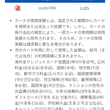
10,000 KRW
0.18%
カードの使用実績とは、
設定された期間中にカード
を使用または支払った総額です。しかし、カードの
発行会社の規定により、一部カードの使用額は使用
実績から除外されます。 そのため、カードの使用
実績は請求額と異なる場合があります。
次のカード利用に対して使用した金額は、前月（ま
たは当月）の利用実績に含まれません。 :
海外全クレジットカード加盟店(해외이용금액), 公共
料金(공공요금/공과금)、国税(국세)、地方税(지방
세)、都市ガス料金(도시가스 요금)、国民健康保険
(국민건강보험)、労災保険(산재보험)、雇用保険(고
용보험)、国民年金(국민연금)、マンションか住宅の
共益費(아파트관리비)、大学の授業料(대학등록금)、
ギフトカード(기프트 또는 선불카드)、携帯電話の料
金(이동통신요금)、学校納入金(초중고 학교 납입금),
キャッシング(단기카드대출)、 カードローン(장기카