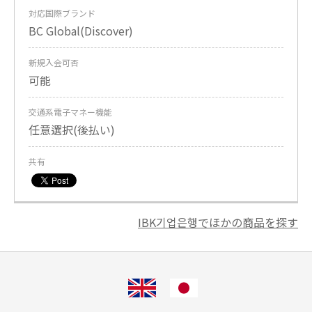
対応国際ブランド
BC Global(Discover)
新規入会可否
可能
交通系電子マネー機能
任意選択(後払い)
共有
IBK기업은행でほかの商品を探す