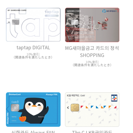
taptap DIGITAL
MG새마을금고 카드의 정석
SHOPPING
10% 割引
（関連条件を満たしたとき）
10% 割引
（関連条件を満たしたとき）
The CJ KB국민카드
신한카드 Always FAN