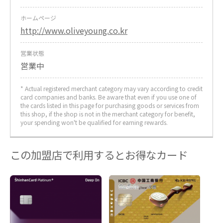
ホームページ
http://www.oliveyoung.co.kr
営業状態
営業中
* Actual registered merchant category may vary according to credit
card companies and banks. Be aware that even if you use one of
the cards listed in this page for purchasing goods or services from
this shop, if the shop is not in the merchant category for benefit,
your spending won't be qualified for earning rewards.
この加盟店で利用するとお得なカード