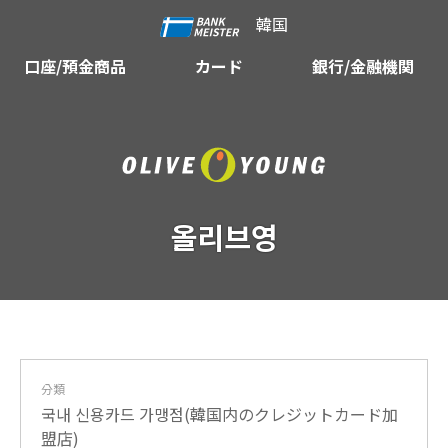
韓国
口座/預金商品
カード
銀行/金融機関
올리브영
分類
국내 신용카드 가맹점(韓国内のクレジットカード加
盟店)