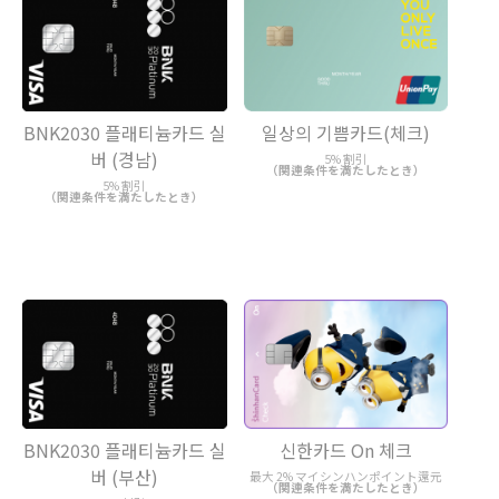
BNK2030 플래티늄카드 실
일상의 기쁨카드(체크)
버 (경남)
5% 割引
（関連条件を満たしたとき）
5% 割引
（関連条件を満たしたとき）
BNK2030 플래티늄카드 실
신한카드 On 체크
버 (부산)
最大 2% マイシンハンポイント還元
（関連条件を満たしたとき）