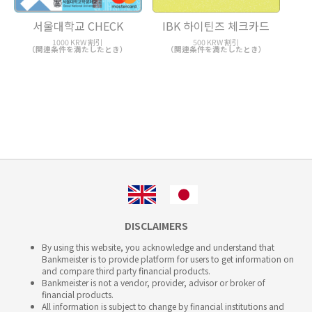
서울대학교 CHECK
IBK 하이틴즈 체크카드
1000 KRW 割引
500 KRW 割引
（関連条件を満たしたとき）
（関連条件を満たしたとき）
DISCLAIMERS
By using this website, you acknowledge and understand that
Bankmeister is to provide platform for users to get information on
and compare third party financial products.
Bankmeister is not a vendor, provider, advisor or broker of
financial products.
All information is subject to change by financial institutions and