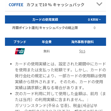
COFFEE
カフェで10 % キャッシュバック
カードの使用実績
0 KRW ~
2
月間ポイント還元/キャッシュバックの総上限
0
ブランド
年会費
海外事務手数料
無料
$0.5
カードの使用実績とは、
設定された期間中にカード
を使用または支払った総額です。しかし、カードの
発行会社の規定により、一部カードの使用額は使用
実績から除外されます。 そのため、カードの使用
実績は請求額と異なる場合があります。
次のカード利用に対して使用した金額は、前月（ま
たは当月）の利用実績に含まれません。 :
ガソリンスタンド(주유소 업종)、税金(세금납부