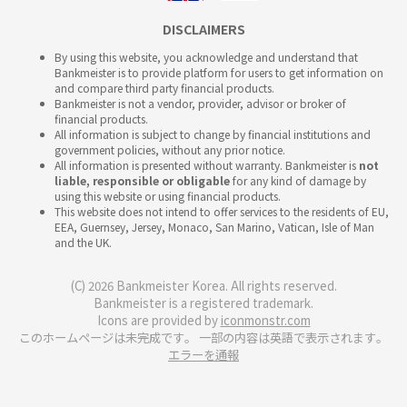
DISCLAIMERS
By using this website, you acknowledge and understand that
Bankmeister is to provide platform for users to get information on
and compare third party financial products.
Bankmeister is not a vendor, provider, advisor or broker of
financial products.
All information is subject to change by financial institutions and
government policies, without any prior notice.
All information is presented without warranty. Bankmeister is
not
liable, responsible or obligable
for any kind of damage by
using this website or using financial products.
This website does not intend to offer services to the residents of EU,
EEA, Guernsey, Jersey, Monaco, San Marino, Vatican, Isle of Man
and the UK.
(C) 2026 Bankmeister Korea. All rights reserved.
Bankmeister is a registered trademark.
Icons are provided by
iconmonstr.com
このホームページは未完成です。 一部の内容は英語で表示されます。
エラーを通報