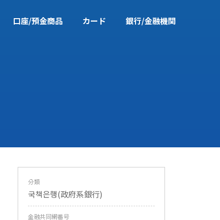
口座/預金商品
カード
銀行/金融機関
分類
국책은행(政府系銀行)
金融共同網番号