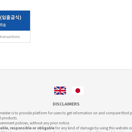
(입출금식)
預金
transactions
DISCLAIMERS
ister is to provide platform for users to get information on and compare third pa
l products.
overnment policies, without any prior notice.
iable, responsible or obligable
for any kind of damage by using this website or