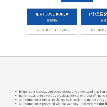
IBK I LOVE KOREA
1석7조통장
普通預金
普通
FX benefits for Foreigners
Free banking 
By using this website, you acknowledge and understand that Bankme
Bankmeister is not a vendor, provider, advisor or broker of financia
All information is subject to change by financial institutions and g
All information is presented without warranty. Bankmeister is
not l