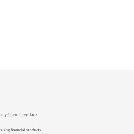
rty financial products.
 using financial products.