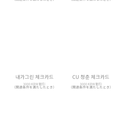
CU 청춘 체크카드
쇼핑 그린카드
3000 KRW 割引
3000 KRW Discount
（関連条件を満たしたとき）
（関連条件を満たしたとき）
탐나는J체크카드
부자되세요 홈쇼핑카드 (광
주)
最大 3000 KRW 割引
（関連条件を満たしたとき）