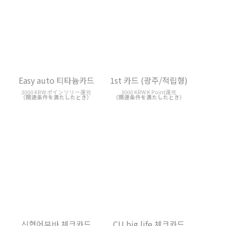
1st 카드 (광주/적립형)
신협어부바 체크카드
3000 KRW K Point還元
3000 KRW 割引
（関連条件を満たしたとき）
（関連条件を満たしたとき）
사랑海(해)카드
CU big life 체크카드
3000 KRW 割引
3000 KRW Discount
（関連条件を満たしたとき）
（関連条件を満たしたとき）