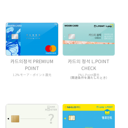
카드의 정석 L.POINT
카드의정석 PREMIUM
CHECK
POINT
1% L.Point還元
1.2% モーア・ポイント還元
（関連条件を満たしたとき）