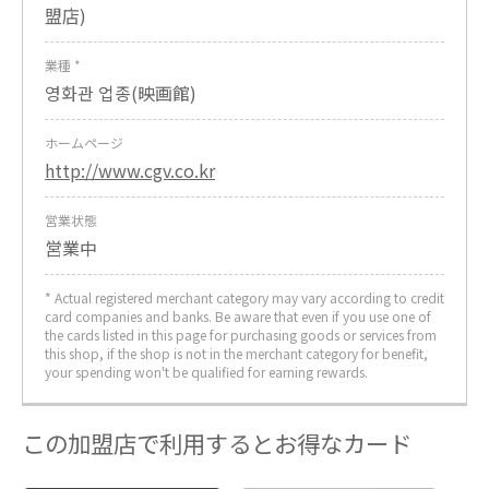
盟店)
業種 *
영화관 업종(映画館)
ホームページ
http://www.cgv.co.kr
営業状態
営業中
* Actual registered merchant category may vary according to credit
card companies and banks. Be aware that even if you use one of
the cards listed in this page for purchasing goods or services from
this shop, if the shop is not in the merchant category for benefit,
your spending won't be qualified for earning rewards.
この加盟店で利用するとお得なカード