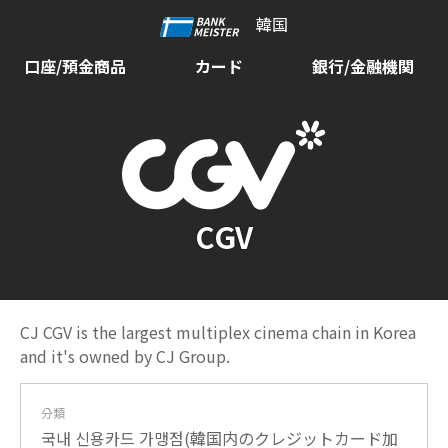
韓国
口座/預金商品
カード
銀行/金融機関
CGV
CJ CGV is the largest multiplex cinema chain in Korea
and it's owned by CJ Group.
分類
국내 신용카드 가맹점(韓国内のクレジットカード加