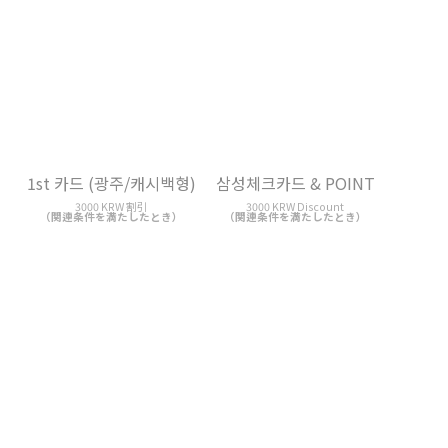
삼성체크카드 & POINT
우리 아이행복카드
3000 KRW Discount
3000 KRW 割引
（関連条件を満たしたとき）
（関連条件を満たしたとき）
삼성체크카드 &
부자되세요 홈쇼핑카드 (대
CASHBACK
구)
3000 KRW Discount
3000 KRW 割引
（関連条件を満たしたとき）
（関連条件を満たしたとき）