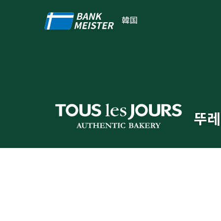
韓国
뚜레