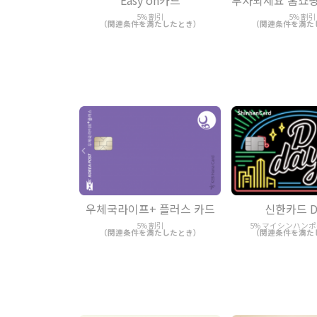
Easy on카드
부자되세요 홈쇼핑
5% 割引
5% 割引
（関連条件を満たしたとき）
（関連条件を満た
우체국라이프+ 플러스 카드
신한카드 D
5% 割引
5% マイシンハン
（関連条件を満たしたとき）
（関連条件を満た