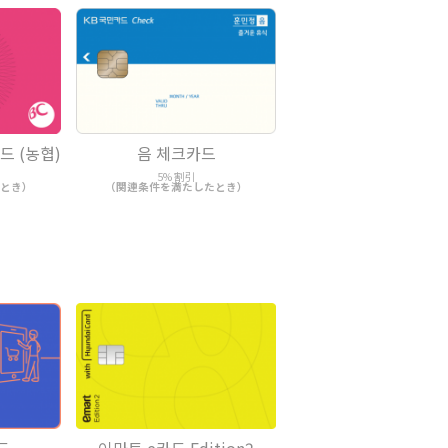
 (농협)
음 체크카드
5% 割引
とき）
（関連条件を満たしたとき）