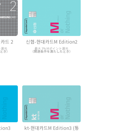
카드 2
신협-현대카드M Edition2
ト還元
最大 3% Mポイント還元
とき）
（関連条件を満たしたとき）
ion3
kt-현대카드M Edition3 (통