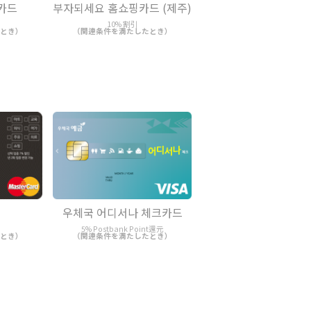
크카드
부자되세요 홈쇼핑카드 (제주)
10% 割引
とき）
（関連条件を満たしたとき）
우체국 어디서나 체크카드
5% Postbank Point還元
とき）
（関連条件を満たしたとき）