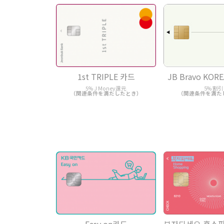
1st TRIPLE 카드
JB Bravo KO
5% J Money還元
5% 割引
（関連条件を満たしたとき）
（関連条件を満た