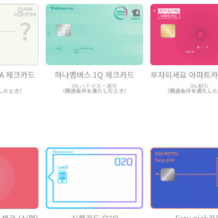
REA 체크카드
하나멤버스 1Q 체크카드
부자되세요 아파트카드
5% ハナマネー還元
5% 割引
したとき）
（関連条件を満たしたとき）
（関連条件を満たした