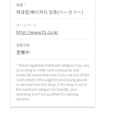
業種 *
제과점/베이커리 업종(ベーカリー)
ホームページ
http://www.tlj.co.kr
営業状態
営業中
* Actual registered merchant category may vary
according to credit card companies and
banks. Be aware that even if you use one of the
cards listed in this page for purchasing goods
or services from this shop, if the shop is not in
the merchant category for benefit, your
spending won't be qualified for earning
rewards.