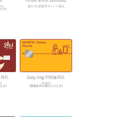
카드
이마트 e카드 Edition2
還元
最大 5% 新世界ポイント還元
とき）
체크카드
Easy ring 티타늄카드
元
5% 割引
とき）
（関連条件を満たしたとき）