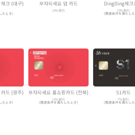
체크 (대구)
부자되세요 덤 카드
DingDing체
引
10% 割引
10% 割引
したとき）
（関連条件を満たした
카드 (광주)
부자되세요 홈쇼핑카드 (전북)
S1카드
引
10% 割引
7% 割引
したとき）
（関連条件を満たしたとき）
（関連条件を満たした