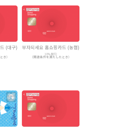
 (대구)
부자되세요 홈쇼핑카드 (농협)
10% 割引
とき）
（関連条件を満たしたとき）