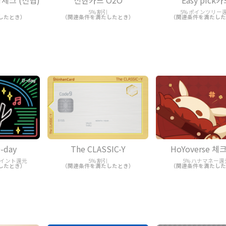
체크 (신협)
신한카드 O2O
Easy pick
5% 割引
5% ポインツリー
したとき）
（関連条件を満たしたとき）
（関連条件を満たした
-day
The CLASSIC-Y
HoYoverse 
ポイント還元
5% 割引
5% ハナマネー還
したとき）
（関連条件を満たしたとき）
（関連条件を満たした