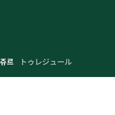
쥬르
トゥレジュール