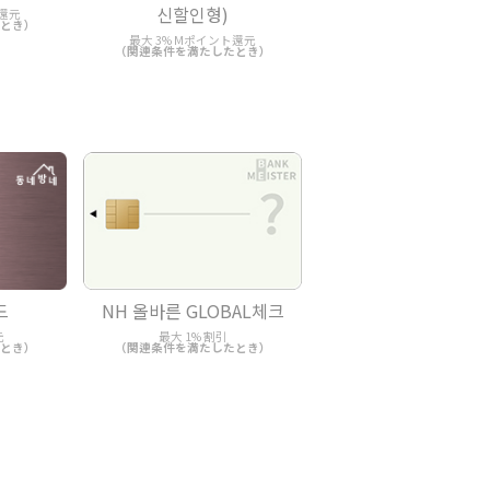
신할인형)
ト還元
とき）
最大 3% Mポイント還元
（関連条件を満たしたとき）
드
NH 올바른 GLOBAL체크
元
最大 1% 割引
とき）
（関連条件を満たしたとき）