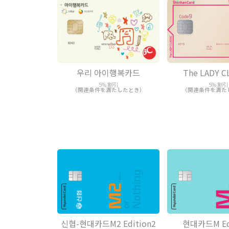
우리 아이행복카드
The LADY C
5% 割引
5% 割引
（関連条件を満たしたとき）
（関連条件を満た
신협-현대카드M2 Edition2
현대카드M Edi