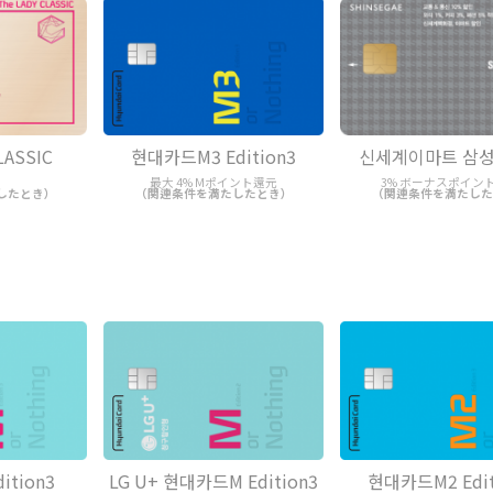
LASSIC
현대카드M3 Edition3
신세계이마트 삼성
最大 4% Mポイント還元
3% ボーナスポイン
したとき）
（関連条件を満たしたとき）
（関連条件を満たした
tion3
LG U+ 현대카드M Edition3
현대카드M2 Edit