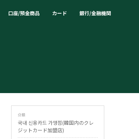
口座/預金商品
カード
銀行/金融機関
分類
국내 신용카드 가맹점(韓国内のクレ
ジットカード加盟店)