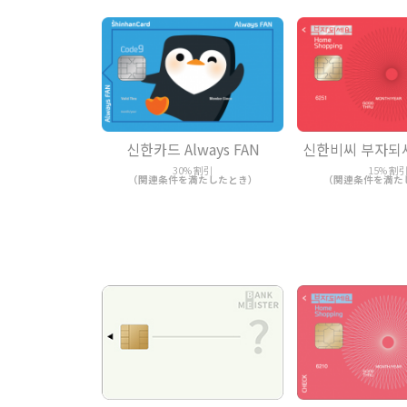
신한카드 Always FAN
신한비씨 부자되
30% 割引
15% 割
（関連条件を満たしたとき）
（関連条件を満た