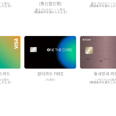
(통신할인형)
イント還元
最大 3% Mポイン
したとき）
（関連条件を満たした
最大 3% Mポイント還元
（関連条件を満たしたとき）
스카드
원더카드 FREE
동네방네 카
int還元
2% 割引
1.4% K Point還
したとき）
（関連条件を満たした