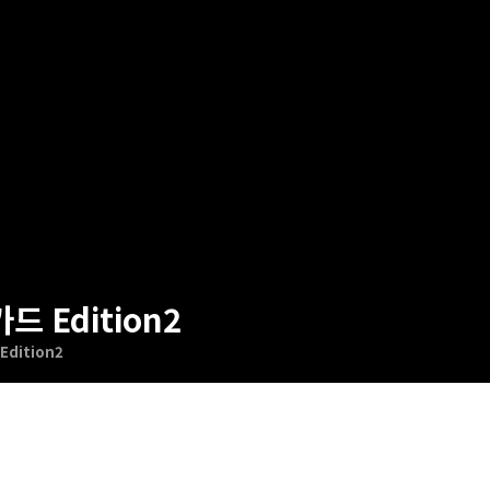
드 Edition2
dition2