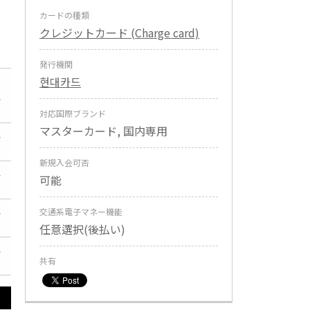
カードの種類
クレジットカード (Charge card)
。
発行機関
현대카드
対応国際ブランド
マスターカード, 国内専用
新規入会可否
可能
交通系電子マネー機能
任意選択(後払い)
共有