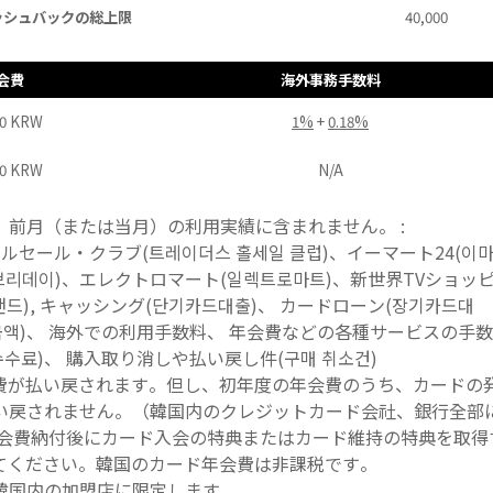
ッシュバックの総上限
40,000
会費
海外事務手数料
00 KRW
1%
+
0.18%
00 KRW
N/A
前月（または当月）の利用実績に含まれません。 :
セール・クラブ(트레이더스 홀세일 클럽)、イーマート24(이
브리데이)、エレクトロマート(일렉트로마트)、新世界TVショッ
랜드), キャッシング(단기카드대출)、 カードローン(장기카드대
출금액)、 海外での利用手数料、 年会費などの各種サービスの手
 수수료)、 購入取り消しや払い戻し件(구매 취소건)
費が払い戻されます。但し、初年度の年会費のうち、カードの
い戻されません。（韓国内のクレジットカード会社、銀行全部
年会費納付後にカード入会の特典またはカード維持の特典を取得
てください。韓国のカード年会費は非課税です。
韓国内の加盟店に限定します。