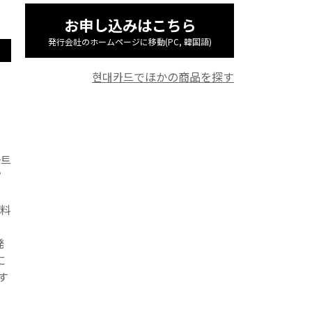
お申し込みはこちら
発行会社のホームページに移動(PC, 韓国語)
현대카드でほかの商品を探す
마트
ピ
数料
発
に
す