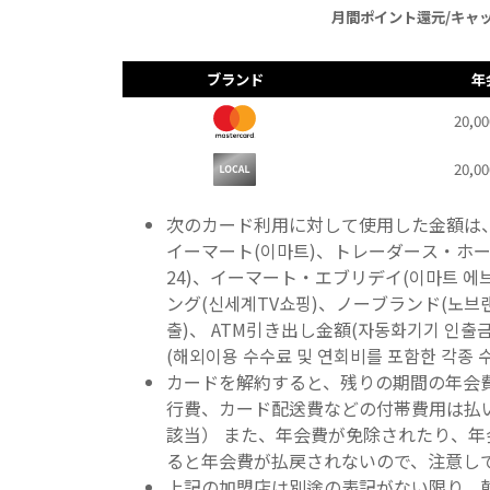
月間ポイント還元/キャ
ブランド
年
20,0
20,0
次のカード利用に対して使用した金額は、
イーマート(이마트)、トレーダース・ホール
24)、イーマート・エブリデイ(이마트 에
ング(신세계TV쇼핑)、ノーブランド(노브
출)、 ATM引き出し金額(자동화기기 인
(해외이용 수수료 및 연회비를 포함한 각종
カードを解約すると、残りの期間の年会
行費、カード配送費などの付帯費用は払
該当） また、年会費が免除されたり、
ると年会費が払戻されないので、注意し
上記の加盟店は別途の表記がない限り、