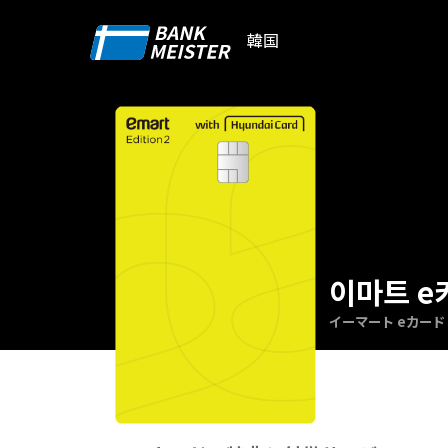
韓国
이마트 e카
イーマート eカード E