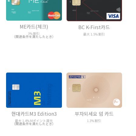
ME카드(체크)
BC K-First카드
3% 割引
最大 1.5% 割引
（関連条件を満たしたとき）
현대카드M3 Edition3
부자되세요 덤 카드
最大 1.4% Mポイント還元
1.3% 割引
（関連条件を満たしたとき）