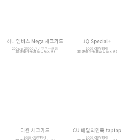
하나멤버스 Mega 체크카드
1Q Special+
200 per 20000 ハナマネー還元
1000 KRW 割引
（関連条件を満たしたとき）
（関連条件を満たしたとき）
다원 체크카드
CU 배달의민족 taptap
1000 KRW 割引
1000 KRW 割引