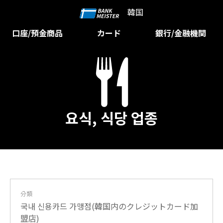
韓国
口座/預金商品
カード
銀行/金融機関
요식, 식당 업종
分類
국내 신용카드 가맹점(韓国内のクレジットカード加
盟店)