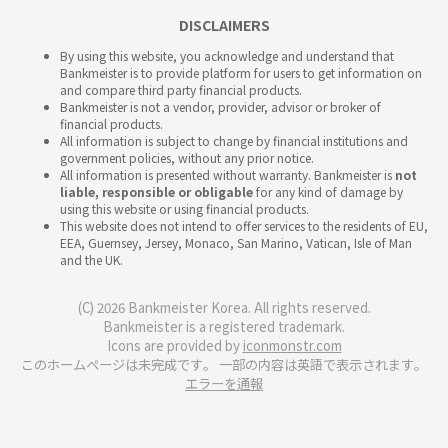
DISCLAIMERS
By using this website, you acknowledge and understand that
Bankmeister is to provide platform for users to get information on
and compare third party financial products.
Bankmeister is not a vendor, provider, advisor or broker of
financial products.
All information is subject to change by financial institutions and
government policies, without any prior notice.
All information is presented without warranty. Bankmeister is
not
liable, responsible or obligable
for any kind of damage by
using this website or using financial products.
This website does not intend to offer services to the residents of EU,
EEA, Guernsey, Jersey, Monaco, San Marino, Vatican, Isle of Man
and the UK.
(C) 2026 Bankmeister Korea. All rights reserved.
Bankmeister is a registered trademark.
Icons are provided by
iconmonstr.com
このホームページは未完成です。 一部の内容は英語で表示されます。
エラーを通報