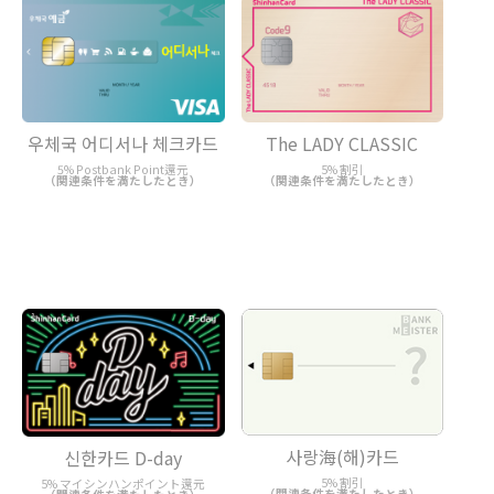
우체국 어디서나 체크카드
The LADY CLASSIC
5% Postbank Point還元
5% 割引
（関連条件を満たしたとき）
（関連条件を満たしたとき）
사랑海(해)카드
신한카드 D-day
5% 割引
5% マイシンハンポイント還元
（関連条件を満たしたとき）