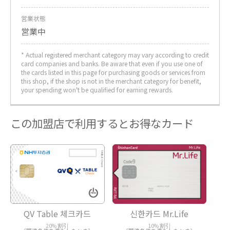
営業状態
営業中
* Actual registered merchant category may vary according to credit
card companies and banks. Be aware that even if you use one of
the cards listed in this page for purchasing goods or services from
this shop, if the shop is not in the merchant category for benefit,
your spending won't be qualified for earning rewards.
この加盟店で利用するとお得なカード
QV Table 체크카드
신한카드 Mr.Life
20% 割引
10% 割引