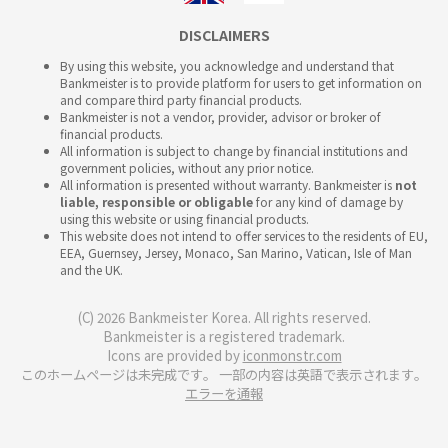
DISCLAIMERS
By using this website, you acknowledge and understand that
Bankmeister is to provide platform for users to get information on
and compare third party financial products.
Bankmeister is not a vendor, provider, advisor or broker of
financial products.
All information is subject to change by financial institutions and
government policies, without any prior notice.
All information is presented without warranty. Bankmeister is
not
liable, responsible or obligable
for any kind of damage by
using this website or using financial products.
This website does not intend to offer services to the residents of EU,
EEA, Guernsey, Jersey, Monaco, San Marino, Vatican, Isle of Man
and the UK.
(C) 2026 Bankmeister Korea. All rights reserved.
Bankmeister is a registered trademark.
Icons are provided by
iconmonstr.com
このホームページは未完成です。 一部の内容は英語で表示されます。
エラーを通報