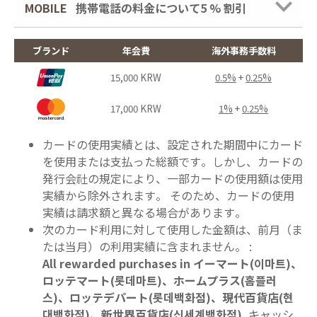
MOBILE
携帯電話の料金について5 % 割引
ブランド
年会費
海外事務手数料
15,000 KRW
0.5%
+
0.25%
17,000 KRW
1%
+
0.25%
カードの使用実績とは、
設定された期間中にカード
を使用または支払った総額です。しかし、カードの
発行会社の規定により、一部カードの使用額は使用
実績から除外されます。 そのため、カードの使用
実績は請求額と異なる場合があります。
次のカード利用に対して使用した金額は、前月（ま
たは当月）の利用実績に含まれません。 :
All rewarded purchases in イーマート(이마트)、
ロッテマート(롯데마트)、ホームプラス(홈플러
스)、ロッテデパート(롯데백화점)、現代百貨店(현
대백화점)、新世界百貨店(신세계백화점)
, キャッシ