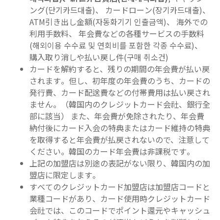
ング(단기카드대출)、 カードローン(장기카드대출)、
ATM引き出し金額(자동화기기 인출금액)、 海外での
利用手数料、 年会費などの各種サービスの手数料
(해외이용 수수료 및 연회비를 포함한 각종 수수료)、
購入取り消しや払い戻し件(구매 취소건)
カードを解約すると、残りの期間の年会費が払い戻
されます。但し、初年度の年会費のうち、カードの
発行費、カード配送費などの付帯費用は払い戻され
ません。（韓国内のクレジットカード会社、銀行全
部に該当） また、年会費が免除されたり、年会費
納付後にカード入会の特典またはカード維持の特典
を取得すると年会費が払戻されないので、注意して
ください。韓国のカード年会費は非課税です。
上記の加盟店は別途の表記がない限り、韓国内の加
盟店に限定します。
すべてのクレジットカード加盟店は加盟店コードと
業種コードがあり、カード使用時クレジットカード
会社では、このコードでポイント還元やキャッシュ