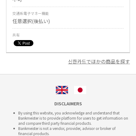
交通系電子マネー機能
任意選択(後払い)
共有
신한카드でほかの商品を探す
DISCLAIMERS
By using this website, you acknowledge and understand that
Bankmeister is to provide platform for users to get information on
and compare third party financial products.
Bankmeister is not a vendor, provider, advisor or broker of
financial products.