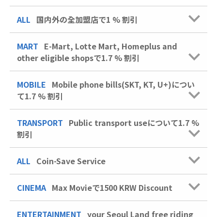
ALL
国内外の全加盟店で1 % 割引
MART
E-Mart, Lotte Mart, Homeplus and
other eligible shopsで1.7 % 割引
MOBILE
Mobile phone bills(SKT, KT, U+)につい
て1.7 % 割引
TRANSPORT
Public transport useについて1.7 %
割引
ALL
Coin-Save Service
CINEMA
Max Movieで1500 KRW Discount
ENTERTAINMENT
your Seoul Land free riding