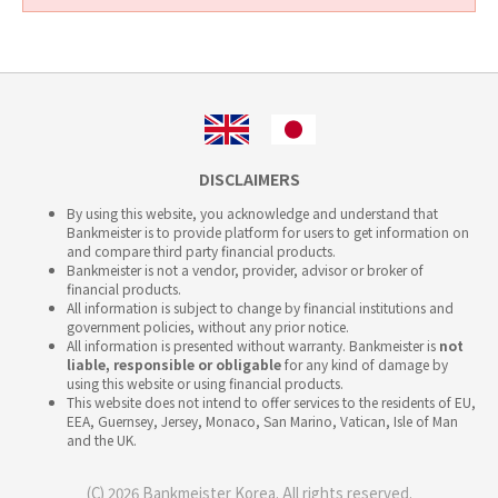
DISCLAIMERS
By using this website, you acknowledge and understand that
Bankmeister is to provide platform for users to get information on
and compare third party financial products.
Bankmeister is not a vendor, provider, advisor or broker of
financial products.
All information is subject to change by financial institutions and
government policies, without any prior notice.
All information is presented without warranty. Bankmeister is
not
liable, responsible or obligable
for any kind of damage by
using this website or using financial products.
This website does not intend to offer services to the residents of EU,
EEA, Guernsey, Jersey, Monaco, San Marino, Vatican, Isle of Man
and the UK.
(C) 2026 Bankmeister Korea. All rights reserved.