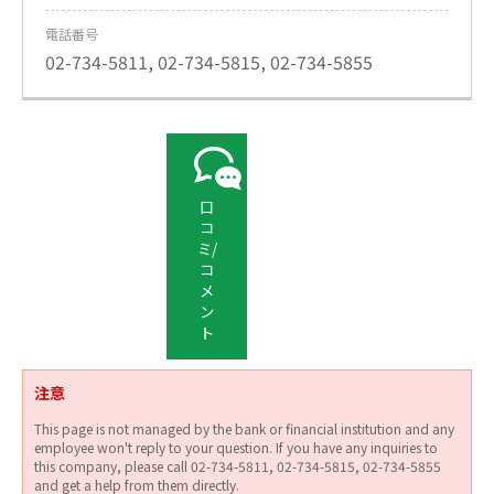
電話番号
02-734-5811, 02-734-5815, 02-734-5855
口
コ
ミ/
コ
メ
ン
ト
注意
This page is not managed by the bank or financial institution and any
employee won't reply to your question. If you have any inquiries to
this company, please call 02-734-5811, 02-734-5815, 02-734-5855
and get a help from them directly.